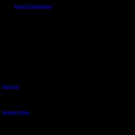
Dez. 2 , 2022
Keine Kommentare
Indoorcycling
Datum/Zeit
#_LOCATIONMAP
Date(s) - 02/12/2022
17:30 - 18:30
Kategorien
Beitragsnavigation
Previous
Beitragsnavigation
Indoorcycling
Schreibe einen Kommentar