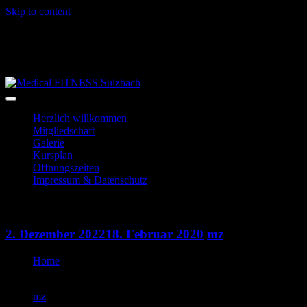
Skip to content
06028-3996
info@mf-sulzbach.de
Niedernberger Str. 2
Herzlich willkommen
Mitgliedschaft
Galerie
Kursplan
Öffnungszeiten
Impressum & Datenschutz
Indoorcycling
2. Dezember 2022
18. Februar 2020
mz
Home
Indoorcycling
mz