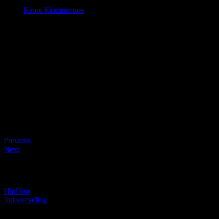
Dez. 14 , 2023
Keine Kommentare
Pump Fit
Datum/Zeit
#_LOCATIONMAP
Date(s) - 14/12/2023
18:00 - 19:00
Kategorien
Beitragsnavigation
Previous
Next
Beitragsnavigation
HipHop
Indoorcycling
Schreibe einen Kommentar