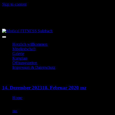
Skip to content
06028-3996
info@mf-sulzbach.de
Niedernberger Str. 2
Herzlich willkommen
Mitgliedschaft
Galerie
Kursplan
Öffnungszeiten
Impressum & Datenschutz
Pump Fit
14. Dezember 2023
18. Februar 2020
mz
Home
Pump Fit
mz