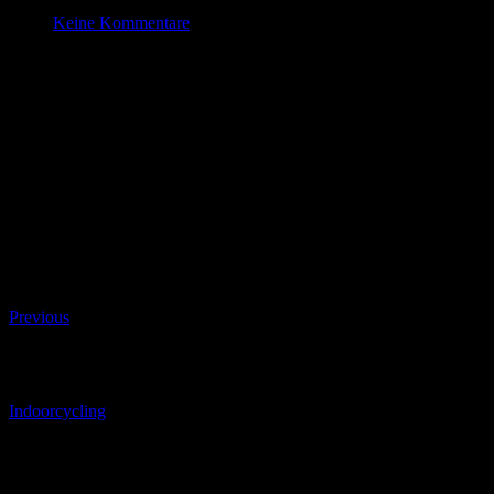
Nov. 29 , 2024
Keine Kommentare
Indoorcycling
Datum/Zeit
#_LOCATIONMAP
Date(s) - 29/11/2024
17:30 - 18:30
Kategorien
Beitragsnavigation
Previous
Beitragsnavigation
Indoorcycling
Schreibe einen Kommentar