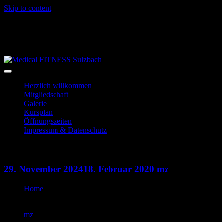
Skip to content
06028-3996
info@mf-sulzbach.de
Niedernberger Str. 2
Herzlich willkommen
Mitgliedschaft
Galerie
Kursplan
Öffnungszeiten
Impressum & Datenschutz
Indoorcycling
29. November 2024
18. Februar 2020
mz
Home
Indoorcycling
mz