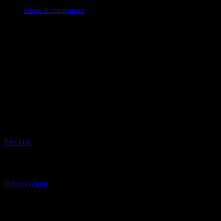
Juni 9 , 2023
Keine Kommentare
Indoorcycling
Datum/Zeit
#_LOCATIONMAP
Date(s) - 09/06/2023
17:30 - 18:30
Kategorien
Beitragsnavigation
Previous
Beitragsnavigation
Indoorcycling
Schreibe einen Kommentar