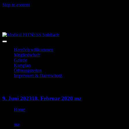
Skip to content
06028-3996
info@mf-sulzbach.de
Niedernberger Str. 2
Herzlich willkommen
Mitgliedschaft
Galerie
Kursplan
Öffnungszeiten
Impressum & Datenschutz
Indoorcycling
9. Juni 2023
18. Februar 2020
mz
Home
Indoorcycling
mz