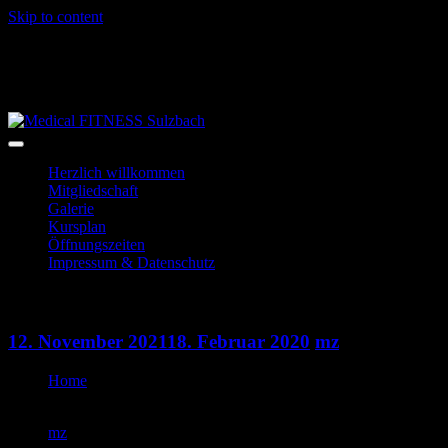
Skip to content
06028-3996
info@mf-sulzbach.de
Niedernberger Str. 2
Herzlich willkommen
Mitgliedschaft
Galerie
Kursplan
Öffnungszeiten
Impressum & Datenschutz
Indoorcycling
12. November 2021
18. Februar 2020
mz
Home
Indoorcycling
mz