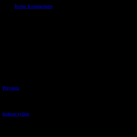
Nov. 12 , 2021
Keine Kommentare
Indoorcycling
Datum/Zeit
#_LOCATIONMAP
Date(s) - 12/11/2021
17:30 - 18:30
Kategorien
Beitragsnavigation
Previous
Beitragsnavigation
Indoorcycling
Schreibe einen Kommentar