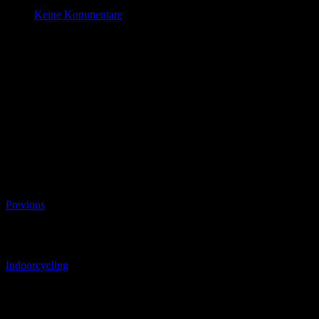
Okt. 2 , 2020
Keine Kommentare
Indoorcycling
Datum/Zeit
#_LOCATIONMAP
Date(s) - 02/10/2020
17:30 - 18:30
Kategorien
Beitragsnavigation
Previous
Beitragsnavigation
Indoorcycling
Schreibe einen Kommentar