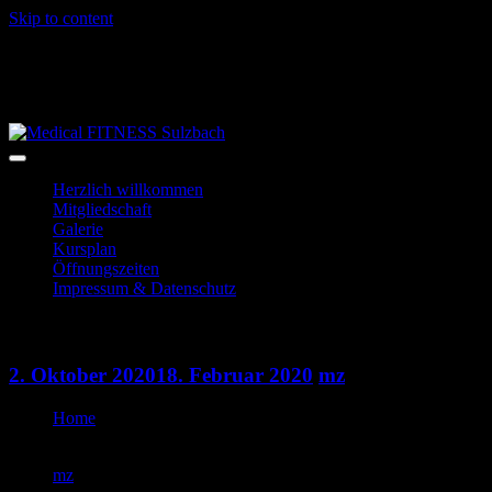
Skip to content
06028-3996
info@mf-sulzbach.de
Niedernberger Str. 2
Herzlich willkommen
Mitgliedschaft
Galerie
Kursplan
Öffnungszeiten
Impressum & Datenschutz
Indoorcycling
2. Oktober 2020
18. Februar 2020
mz
Home
Indoorcycling
mz