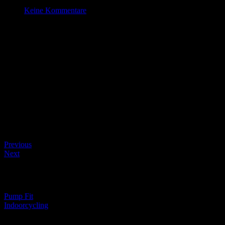
Apr. 18 , 2024
Keine Kommentare
Indoorcycling
Datum/Zeit
Date(s) - 18/04/2024
19:15 - 20:15
Kategorien
Beitragsnavigation
Previous
Next
Beitragsnavigation
Pump Fit
Indoorcycling
Schreibe einen Kommentar