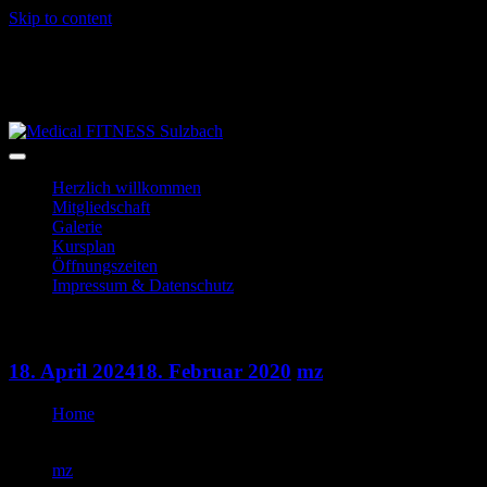
Skip to content
06028-3996
info@mf-sulzbach.de
Niedernberger Str. 2
Herzlich willkommen
Mitgliedschaft
Galerie
Kursplan
Öffnungszeiten
Impressum & Datenschutz
Indoorcycling
18. April 2024
18. Februar 2020
mz
Home
Indoorcycling
mz