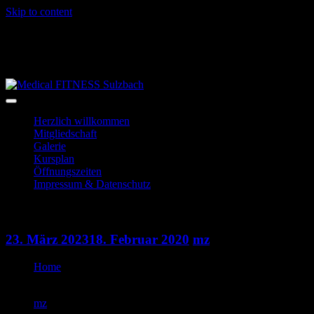
Skip to content
06028-3996
info@mf-sulzbach.de
Niedernberger Str. 2
Herzlich willkommen
Mitgliedschaft
Galerie
Kursplan
Öffnungszeiten
Impressum & Datenschutz
Indoorcycling
23. März 2023
18. Februar 2020
mz
Home
Indoorcycling
mz