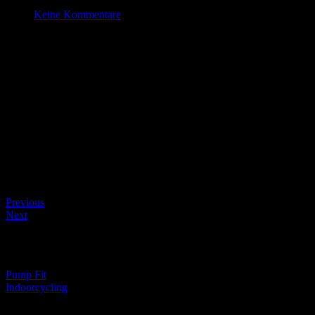
März 23 , 2023
Keine Kommentare
Indoorcycling
Datum/Zeit
#_LOCATIONMAP
Date(s) - 23/03/2023
19:15 - 20:15
Kategorien
Beitragsnavigation
Previous
Next
Beitragsnavigation
Pump Fit
Indoorcycling
Schreibe einen Kommentar