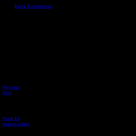
März 31 , 2022
Keine Kommentare
Indoorcycling
Datum/Zeit
#_LOCATIONMAP
Date(s) - 31/03/2022
19:15 - 20:15
Kategorien
Beitragsnavigation
Previous
Next
Beitragsnavigation
Pump Fit
Indoorcycling
Schreibe einen Kommentar