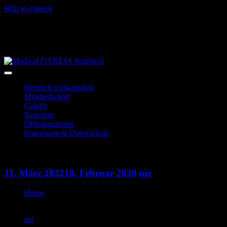
Skip to content
06028-3996
info@mf-sulzbach.de
Niedernberger Str. 2
Herzlich willkommen
Mitgliedschaft
Galerie
Kursplan
Öffnungszeiten
Impressum & Datenschutz
Indoorcycling
31. März 2022
18. Februar 2020
mz
Home
Indoorcycling
mz