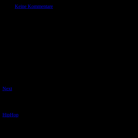
Feb. 7 , 2024
Keine Kommentare
Indoorcycling
Datum/Zeit
#_LOCATIONMAP
Date(s) - 07/02/2024
18:30 - 19:30
Kategorien
Beitragsnavigation
Next
Beitragsnavigation
HipHop
Schreibe einen Kommentar