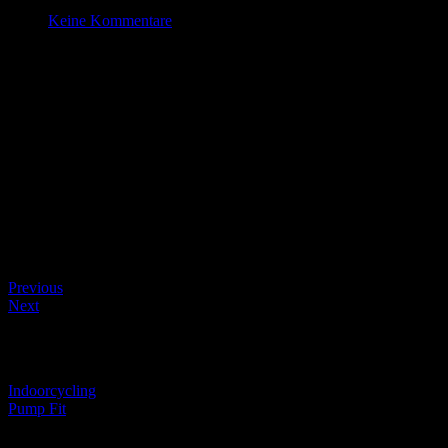
Okt. 19 , 2023
Keine Kommentare
HipHop
Datum/Zeit
#_LOCATIONMAP
Date(s) - 19/10/2023
17:00 - 17:45
Kategorien
Beitragsnavigation
Previous
Next
Beitragsnavigation
Indoorcycling
Pump Fit
Schreibe einen Kommentar