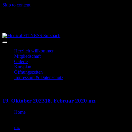
Skip to content
06028-3996
info@mf-sulzbach.de
Niedernberger Str. 2
Herzlich willkommen
Mitgliedschaft
Galerie
Kursplan
Öffnungszeiten
Impressum & Datenschutz
HipHop
19. Oktober 2023
18. Februar 2020
mz
Home
HipHop
mz