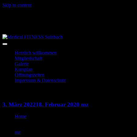
Skip to content
06028-3996
info@mf-sulzbach.de
Niedernberger Str. 2
Herzlich willkommen
Mitgliedschaft
Galerie
Kursplan
Öffnungszeiten
Impressum & Datenschutz
HipHop
3. März 2022
18. Februar 2020
mz
Home
HipHop
mz