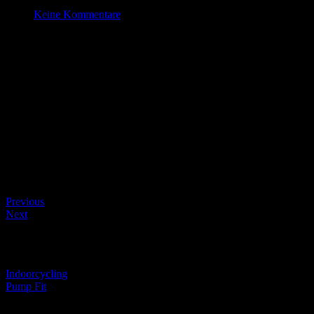
März 3 , 2022
Keine Kommentare
HipHop
Datum/Zeit
#_LOCATIONMAP
Date(s) - 03/03/2022
17:00 - 17:45
Kategorien
Beitragsnavigation
Previous
Next
Beitragsnavigation
Indoorcycling
Pump Fit
Schreibe einen Kommentar