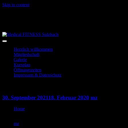
Skip to content
06028-3996
info@mf-sulzbach.de
Niedernberger Str. 2
Herzlich willkommen
Mitgliedschaft
Galerie
Kursplan
Öffnungszeiten
Impressum & Datenschutz
HipHop
30. September 2021
18. Februar 2020
mz
Home
HipHop
mz