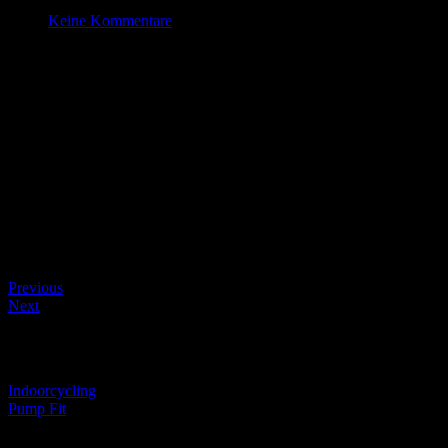
Sep. 30 , 2021
Keine Kommentare
HipHop
Datum/Zeit
Date(s) - 30/09/2021
17:00 - 17:45
Kategorien
Beitragsnavigation
Previous
Next
Beitragsnavigation
Indoorcycling
Pump Fit
Schreibe einen Kommentar